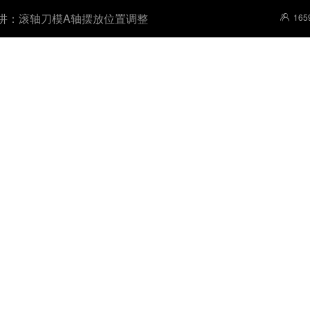
1讲：滚轴刀模A轴摆放位置调整
165
