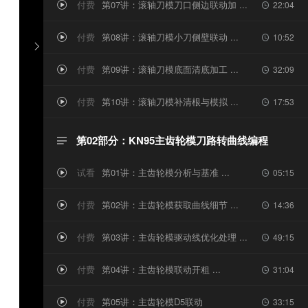
付费
第07讲：滚轴刀模刀口侧边联动加 ...
22:04


付费
第08讲：滚轴刀模小刀侧壁联动 ...
10:52



付费
第09讲：滚轴刀模底面清底加工 ...
32:09


付费
第10讲：滚轴刀模补清根与模拟 ...
17:53


第02部分：KN95主齿轮模刀路转曲线编程

试看
第01讲：主齿轮模分析与基准 ...
05:15


付费
第02讲：主齿轮模获取曲线细节 ...
14:36


付费
第03讲：主齿轮模驱动线优化处理 ...
49:15


付费
第04讲：主齿轮模联动开粗 ...
31:04


付费
第05讲：主齿轮模D5联动
33:15

