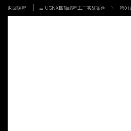
返回课程
UGNX四轴编程工厂实战案例
第0

