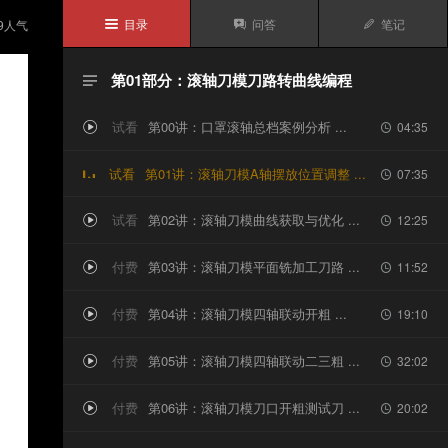
目录
问答
笔记
9
人气



第01部分：滚轴刀模刀路转曲线编程

试看
第00讲：口罩滚轴总档案例分析 ...
04:35


试看
第01讲：滚轴刀模A轴摆放位置调整 ...
07:35

试看
第02讲：滚轴刀模曲线获取与优化 ...
12:25


付费
第03讲：滚轴刀模平面铣加工刀路 ...
11:52


付费
第04讲：滚轴刀模四轴联动开粗 ...
19:10


付费
第05讲：滚轴刀模四轴联动二三粗 ...
32:02


付费
第06讲：滚轴刀模刀口开粗测试刀 ...
20:02

