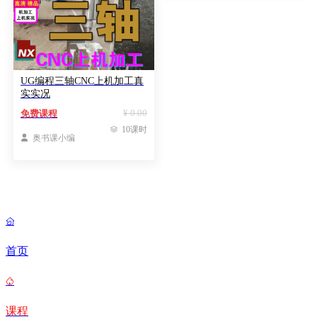
UG编程三轴CNC上机加工真
实实况
¥ 0.00
免费课程

10课时

奥书课小编

首页

课程