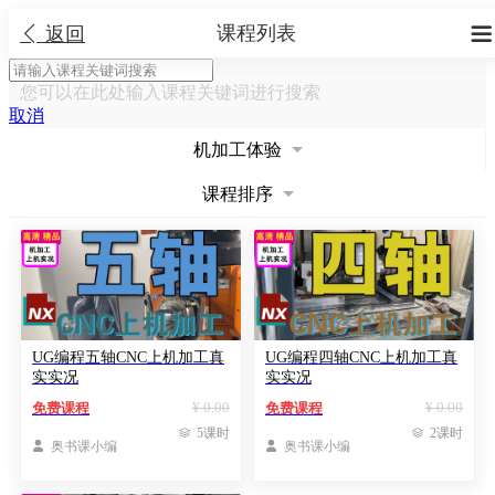
课程列表


返回
您可以在此处输入课程关键词进行搜索
取消
机加工体验
课程排序
UG编程五轴CNC上机加工真
UG编程四轴CNC上机加工真
实实况
实实况
¥ 0.00
¥ 0.00
免费课程
免费课程

5课时

2课时

奥书课小编

奥书课小编