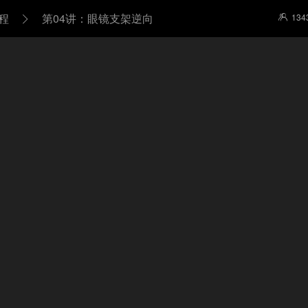
课程
第04讲：眼镜支架逆向
134

