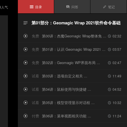
目录
问答
笔记
3
人气



第01部分：Geomagic Wrap 2021软件命令基础

免费
第00讲：杰魔Geomagic Wrap整体免 ...
02:32


免费
第01讲：认识 Geomagic Wrap 2021 ...
03:57


免费
第02讲：Geomagic WP界面布局 ...
02:47


试看
第03讲：选项自定义相关 ...
11:49


试看
第04讲：鼠标使用与快捷键 ...
04:52


试看
第05讲：模型管理显示对话框 ...
10:32


付费
第06讲：菜单视图相关功能 ...
11:24

