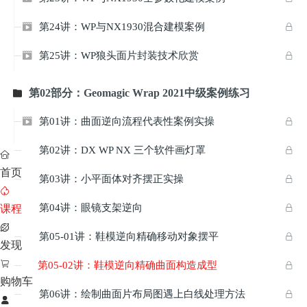
第24讲：WP与NX1930混合建模案例


第25讲：WP狼头面片封装技术欣赏


第02部分：Geomagic Wrap 2021中级案例练习

第01讲：曲面逆向流程代表性案例实操


第02讲：DX WP NX 三个软件画灯罩



首页
第03讲：小平面体对齐摆正实操



第04讲：眼镜支架逆向

课程


第05-01讲：鞋模逆向精确移动对象摆平


发现

第05-02讲：鞋模逆向精确曲面构造成型

购物车
第06讲：绘制曲面片布局图遇上白线处理方法


