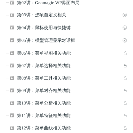
第02讲：Geomagic WP界面布局

第03讲：选项自定义相关


第04讲：鼠标使用与快捷键


第05讲：模型管理显示对话框


第06讲：菜单视图相关功能


第07讲：菜单选择相关功能


第08讲：菜单工具相关功能


第09讲：菜单对齐相关功能


第10讲：菜单分析相关功能


第11讲：菜单特征相关功能


第12讲：菜单曲线相关功能

