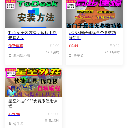
ToDesk安装方法，远程工具
UGNX同步建模各个参数功
安装方法
能使用
¥ 0.00
¥ 9.90
¥ 9.90
免费课程

1课时

13课时

奥书课小编

曾子孟
星空外挂6.933免费版使用课
程
¥ 29.98
¥ 38.00

82课时

曾子孟