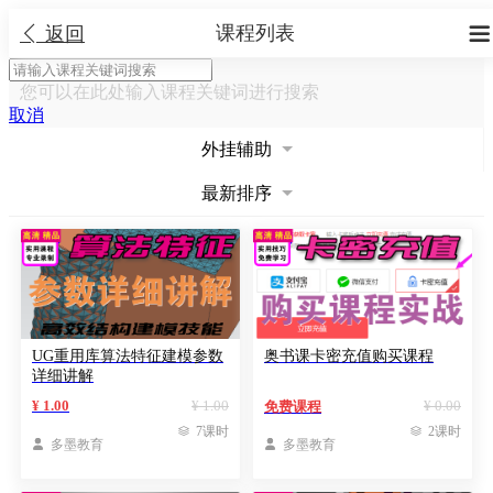
课程列表


返回
您可以在此处输入课程关键词进行搜索
取消
外挂辅助
最新排序
UG重用库算法特征建模参数
奥书课卡密充值购买课程
详细讲解
¥ 1.00
¥ 1.00
¥ 0.00
免费课程

7课时

2课时

多墨教育

多墨教育