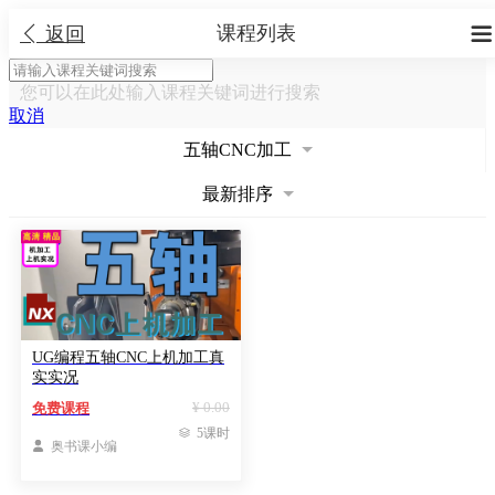
课程列表


返回
您可以在此处输入课程关键词进行搜索
取消
五轴CNC加工
最新排序
UG编程五轴CNC上机加工真
实实况
¥ 0.00
免费课程

5课时

奥书课小编