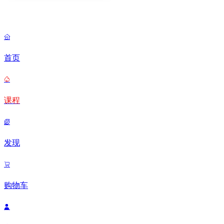

首页

课程

发现

购物车
