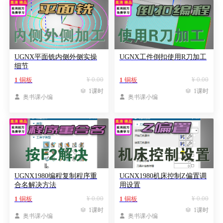
UGNX平面铣内侧外侧实操
UGNX工件倒扣使用R刀加工
细节
¥ 0.00
¥ 0.00
1
铜板
1
铜板

1课时

1课时

奥书课小编

奥书课小编
UGNX1980编程复制程序重
UGNX1980机床控制Z偏置调
合名解决方法
用设置
¥ 0.00
¥ 0.00
1
铜板
1
铜板

1课时

1课时

奥书课小编

奥书课小编