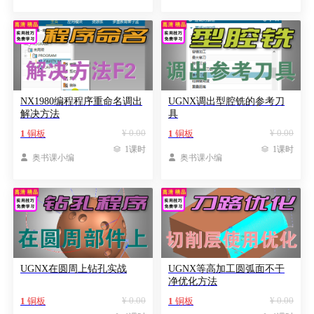
NX1980编程程序重命名调出
UGNX调出型腔铣的参考刀
解决方法
具
¥ 0.00
¥ 0.00
1
铜板
1
铜板

1课时

1课时

奥书课小编

奥书课小编
UGNX在圆周上钻孔实战
UGNX等高加工圆弧面不干
净优化方法
¥ 0.00
¥ 0.00
1
铜板
1
铜板