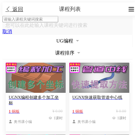
课程列表


返回
您可以在此处输入课程关键词进行搜索
取消
UG编程
课程排序
UGNX编程创建多个加工坐
UGNX快速获取管道中心线
标
¥ 0.00
¥ 0.00
1
铜板
1
铜板

1课时

1课时

奥书课小编

奥书课小编