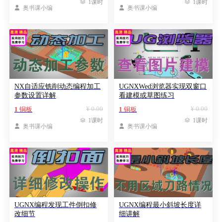

1课时

1课时

奥书课小编

奥书课小编
NX自适应铣削动态编程加工
UGNXWed浏览器实现双窗口
参数设置详解
看建模或草图练习
¥ 0.00
¥ 0.00
1
铜板
1
铜板

1课时

1课时

奥书课小编

奥书课小编
UGNX编程发现工件倒扣修
UGNX编程最小斜坡长度详
改细节
细讲解