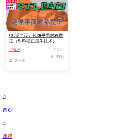
UG逆向设计镜像平面对称摆
正（对称摆正最牛技术）
¥ 0.00
1
铜板

1课时

曾子孟

首页

课程